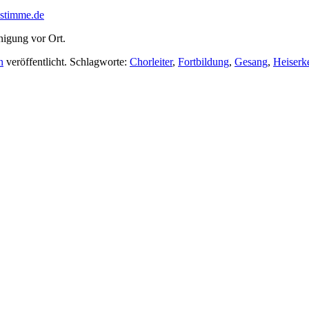
stimme.de
nigung vor Ort.
n
veröffentlicht. Schlagworte:
Chorleiter
,
Fortbildung
,
Gesang
,
Heiserke