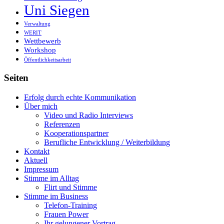
Uni Siegen
Verwaltung
WERIT
Wettbewerb
Workshop
Öffentlichkeitsarbeit
Seiten
Erfolg durch echte Kommunikation
Über mich
Video und Radio Interviews
Referenzen
Kooperationspartner
Berufliche Entwicklung / Weiterbildung
Kontakt
Aktuell
Impressum
Stimme im Alltag
Flirt und Stimme
Stimme im Business
Telefon-Training
Frauen Power
Ihr gelungener Vortrag