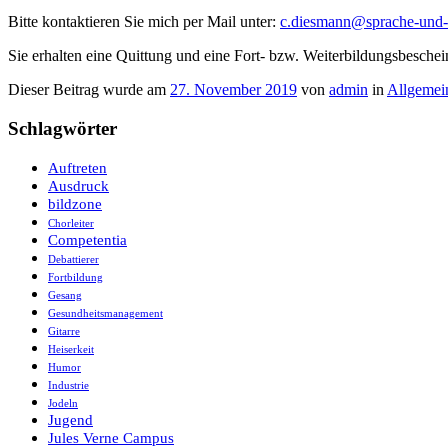
Bitte kontaktieren Sie mich per Mail unter:
c.diesmann@sprache-und-
Sie erhalten eine Quittung und eine Fort- bzw. Weiterbildungsbeschei
Dieser Beitrag wurde am
27. November 2019
von
admin
in
Allgemei
Schlagwörter
Auftreten
Ausdruck
bildzone
Chorleiter
Competentia
Debattierer
Fortbildung
Gesang
Gesundheitsmanagement
Gitarre
Heiserkeit
Humor
Industrie
Jodeln
Jugend
Jules Verne Campus