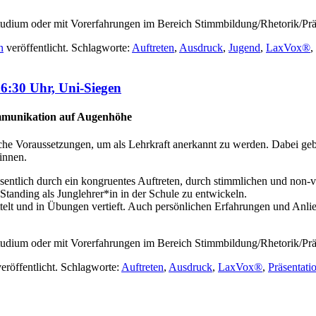
 Studium oder mit Vorerfahrungen im Bereich Stimmbildung/Rhetorik/Prä
n
veröffentlicht. Schlagworte:
Auftreten
,
Ausdruck
,
Jugend
,
LaxVox®
,
6:30 Uhr, Uni-Siegen
Kommunikation auf Augenhöhe
che Voraussetzungen, um als Lehrkraft anerkannt zu werden. Dabei g
innen.
esentlich durch ein kongruentes Auftreten, durch stimmlichen und non-
Standing als Junglehrer*in in der Schule zu entwickeln.
telt und in Übungen vertieft. Auch persönlichen Erfahrungen und Anl
 Studium oder mit Vorerfahrungen im Bereich Stimmbildung/Rhetorik/Prä
eröffentlicht. Schlagworte:
Auftreten
,
Ausdruck
,
LaxVox®
,
Präsentati