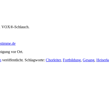
 LAX VOX®-Schlauch.
stimme.de
nigung vor Ort.
n
veröffentlicht. Schlagworte:
Chorleiter
,
Fortbildung
,
Gesang
,
Heiserke