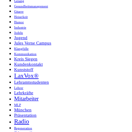
Gesang
Gesundheitsmanagement
Gitarre
Heiserkeit
Humor
Industrie
Jodeln
Jugend
Jules Verne Campus
Klangfülle
Kommunikation
Kreis Siegen
Kundenkontakt
Kunststoff
LaxVox®
Lehramtsstudenten
Lehrer
Lehrkräfte
Mitarbeiter
MLP
München
Präsentation
Radio
Regeneration