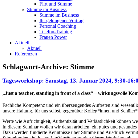
Flirt und Stimme
Stimme im Business
Stimme im Business
Ihr gelungener Vortrag
Personal Coaching
Telefon-Training
Frauen Power
Aktuell
Aktuell
Referenzen
Schlagwort-Archive:
Stimme
Tagesworkshop: Samstag, 13. Januar 2024, 9:30-16:
„Just a teacher, standing in front of a class“ – wirkungsvolle 
Fachliche Kompetenz und ein überzeugendes Auftreten sind wesentli
unsere Haltung, für uns selbst, gegenüber Kolleg*innen und Schüler*
Werte wie Aufrichtigkeit, Authentizität und Verlässlichkeit können w
In diesem Seminar wollen wir daran arbeiten, ein gutes und gesundes 
Dazu werden fundierte Kenntnisse über Stimme und Ausdruck vermit
Stimmhygiene inklusive LaxVox
®
-en runden diesen Workshop ab.