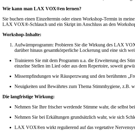
Wie kann man LAX VOX®en lernen?
Sie buchen einen Einzeltermin oder einen Workshop-Termin in meinen
LAX VOX®-Schlauch und ein Skript im Anschluss an den Worksho
Workshop-Inhalte:
Aufwärmprogramm: Probieren Sie die Wirkung des LAX VOX®ens
darüber hinaus gesamtkörperliche Lockerung und eine sich we
Trainieren Sie mit dem Programm u.a. die Erweiterung des Sti
einzelne Stellen im Lied oder aus dem Repertoire, soweit gewü
Missempfindungen wie Räusperzwang und den berühmten „Fros
Neuigkeiten und Bewährtes zum Thema Stimmhygiene, z.B. was 
Die langfristige Wirkung:
Nehmen Sie Ihre frischer werdende Stimme wahr, die selbst be
Nehmen Sie bei Erkältungen grundsätzlich wahr, wie sich Schl
LAX VOX®en wirkt regulierend auf das vegetative Nervensyste