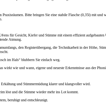
 Praxisräumen. Bitte bringen Sie eine stabile Flasche (0,35l) mit un
p.
 für Gesicht, Kiefer und Stimme mit einem effizient aufgebauten 
itende Atmung.
mmumfangs, den Registerübergang, die Technikarbeit in der Höhe, Stim
nscht.
ch im Hals“ blubbern Sie einfach weg.
wirkt wie und wann, eigene und neueste Erkenntnisse aus der Phonia
i Erkältung und Stimmermüdung klarer und klangvoller wird.
eim löst und die Stimme wieder mehr ins Lot kommt.
m, beruhigt und entschleunigt.