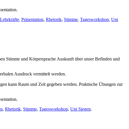
sentation.
Lehrkräfte
,
Präsentation
,
Rhetorik
,
Stimme
,
Tagesworkshop
,
Uni
eben Stimme und Körpersprache Auskunft über unser Befinden und
verbalen Ausdruck vermittelt werden.
iegen kann Raum und Zeit gegeben werden. Praktische Übungen zur
sentation.
on
,
Rhetorik
,
Stimme
,
Tagesworkshop
,
Uni Siegen
.