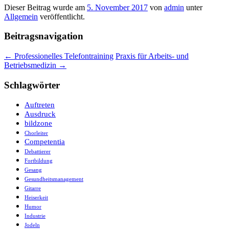
Dieser Beitrag wurde am
5. November 2017
von
admin
unter
Allgemein
veröffentlicht.
Beitragsnavigation
←
Professionelles Telefontraining
Praxis für Arbeits- und
Betriebsmedizin
→
Schlagwörter
Auftreten
Ausdruck
bildzone
Chorleiter
Competentia
Debattierer
Fortbildung
Gesang
Gesundheitsmanagement
Gitarre
Heiserkeit
Humor
Industrie
Jodeln