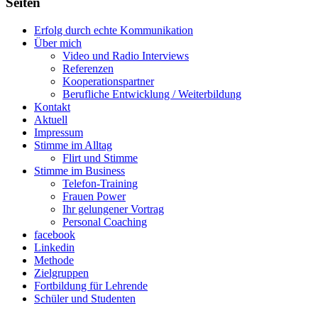
Seiten
Erfolg durch echte Kommunikation
Über mich
Video und Radio Interviews
Referenzen
Kooperationspartner
Berufliche Entwicklung / Weiterbildung
Kontakt
Aktuell
Impressum
Stimme im Alltag
Flirt und Stimme
Stimme im Business
Telefon-Training
Frauen Power
Ihr gelungener Vortrag
Personal Coaching
facebook
Linkedin
Methode
Zielgruppen
Fortbildung für Lehrende
Schüler und Studenten