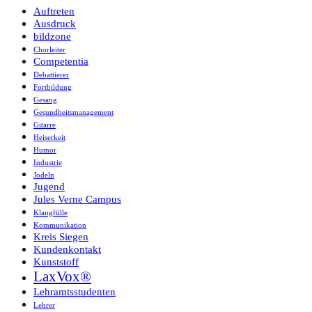
Auftreten
Ausdruck
bildzone
Chorleiter
Competentia
Debattierer
Fortbildung
Gesang
Gesundheitsmanagement
Gitarre
Heiserkeit
Humor
Industrie
Jodeln
Jugend
Jules Verne Campus
Klangfülle
Kommunikation
Kreis Siegen
Kundenkontakt
Kunststoff
LaxVox®
Lehramtsstudenten
Lehrer